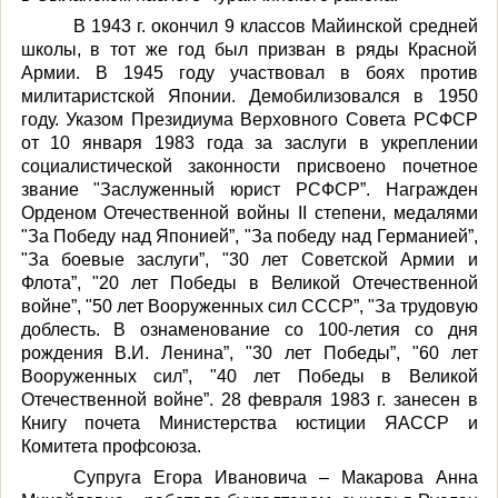
В 1943 г. окончил 9 классов Майинской средней
школы, в тот же год был призван в ряды Красной
Армии. В 1945 году участвовал в боях против
милитаристской Японии. Демобилизовался в 1950
году. Указом Президиума Верховного Совета РСФСР
от 10 января 1983 года за заслуги в укреплении
социалистической законности присвоено почетное
звание "Заслуженный юрист РСФСР”. Награжден
Орденом Отечественной войны II степени, медалями
"
За Победу над Японией
”
,
"
За победу над Германией
”
,
"
За боевые заслуги
”
, "30 лет Советской Армии и
Флота”, "20 лет Победы в Великой Отечественной
войне”, "50 лет Вооруженных сил СССР”, "За трудовую
доблесть. В ознаменование со 100-летия со дня
рождения В.И. Ленина”, "30 лет Победы”, "60 лет
Вооруженных сил”, "40 лет Победы в Великой
Отечественной войне”. 28 февраля 1983 г. занесен в
Книгу почета Министерства юстиции ЯАССР и
Комитета профсоюза.
С
упруга
Егора Ивановича –
Макарова Анна